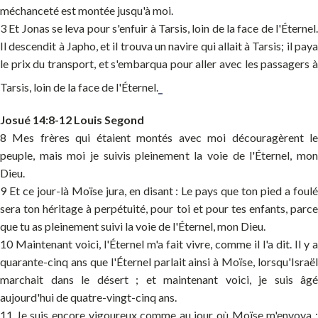
méchanceté est montée jusqu'à moi.
3 Et Jonas se leva pour s'enfuir à Tarsis, loin de la face de l'Éternel.
Il descendit à Japho, et il trouva un navire qui allait à Tarsis; il paya
le prix du transport, et s'embarqua pour aller avec les passagers à
Tarsis, loin de la face de l'Éternel.
Josué 14:8-12 Louis Segond
8 Mes frères qui étaient montés avec moi découragèrent le
peuple, mais moi je suivis pleinement la voie de l'Éternel, mon
Dieu.
9 Et ce jour-là Moïse jura, en disant : Le pays que ton pied a foulé
sera ton héritage à perpétuité, pour toi et pour tes enfants, parce
que tu as pleinement suivi la voie de l'Éternel, mon Dieu.
10 Maintenant voici, l'Éternel m'a fait vivre, comme il l'a dit. Il y a
quarante-cinq ans que l'Éternel parlait ainsi à Moïse, lorsqu'Israël
marchait dans le désert ; et maintenant voici, je suis âgé
aujourd'hui de quatre-vingt-cinq ans.
11 Je suis encore vigoureux comme au jour où Moïse m'envoya ;